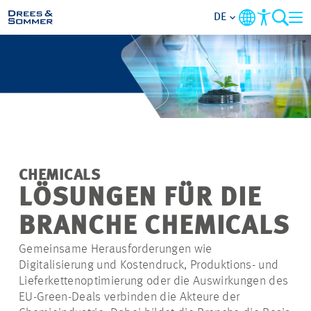
DE
MARKETS
SERVICES
UNTERNEHMEN
CHEMICALS
IM FOKUS
LÖSUNGEN FÜR DIE
BRANCHE CHEMICALS
KARRIERE
Gemeinsame Herausforderungen wie
Digitalisierung und Kostendruck, Produktions- und
PROJEKTE
Lieferkettenoptimierung oder die Auswirkungen des
EU-Green-Deals verbinden die Akteure der
KONTAKT