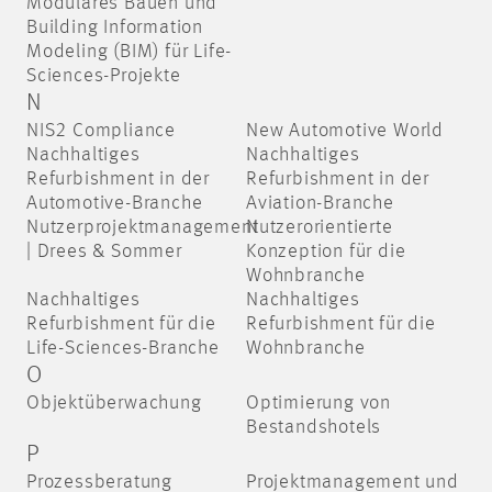
Modulares Bauen und
Building Information
Modeling (BIM) für Life-
Sciences-Projekte
N
NIS2 Compliance
New Automotive World
Nachhaltiges
Nachhaltiges
Refurbishment in der
Refurbishment in der
Automotive-Branche
Aviation-Branche
Nutzerprojektmanagement
Nutzerorientierte
| Drees & Sommer
Konzeption für die
Wohnbranche
Nachhaltiges
Nachhaltiges
Refurbishment für die
Refurbishment für die
Life-Sciences-Branche
Wohnbranche
O
Objektüberwachung
Optimierung von
Bestandshotels
P
Prozessberatung
Projektmanagement und