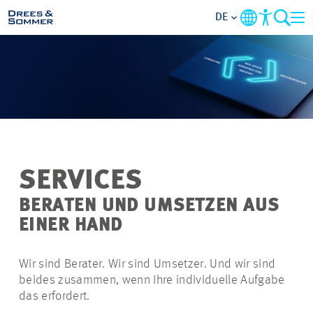
DE
MARKETS
SERVICES
UNTERNEHMEN
SERVICES
IM FOKUS
BERATEN UND UMSETZEN AUS
EINER HAND
KARRIERE
Wir sind Berater. Wir sind Umsetzer. Und wir sind
PROJEKTE
beides zusammen, wenn Ihre individuelle Aufgabe
das erfordert.
KONTAKT