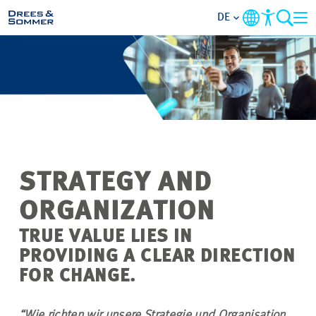
DE
MARKETS
SERVICES
UNTERNEHMEN
STRATEGY AND
IM FOKUS
ORGANIZATION
KARRIERE
TRUE VALUE LIES IN
PROVIDING A CLEAR DIRECTION
PROJEKTE
FOR CHANGE.
KONTAKT
“Wie richten wir unsere Strategie und Organisation