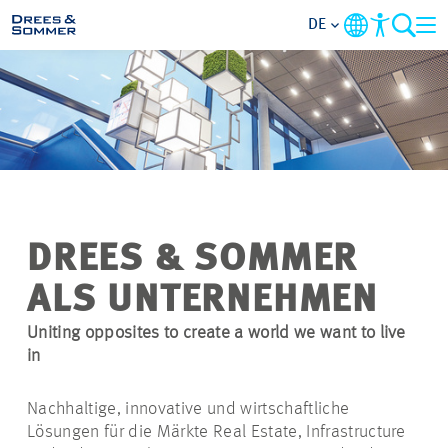
DE
MARKETS
SERVICES
UNTERNEHMEN
DREES & SOMMER
IM FOKUS
ALS UNTERNEHMEN
KARRIERE
Uniting opposites to create a world we want to live
in
PROJEKTE
Nachhaltige, innovative und wirtschaftliche
Lösungen für die Märkte Real Estate, Infrastructure
KONTAKT