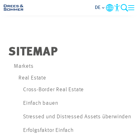
DE
MARKETS
SERVICES
SITEMAP
UNTERNEHMEN
Markets
Real Estate
IM FOKUS
Cross-Border Real Estate
KARRIERE
Einfach bauen
Stressed und Distressed Assets überwinden
PROJEKTE
Erfolgsfaktor Einfach
KONTAKT