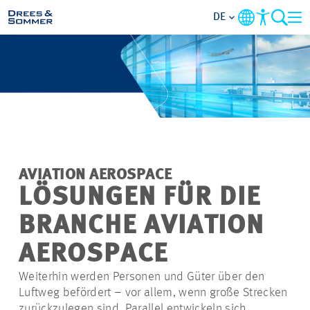
DE
MARKETS
SERVICES
UNTERNEHMEN
AVIATION AEROSPACE
IM FOKUS
LÖSUNGEN FÜR DIE
BRANCHE AVIATION
KARRIERE
AEROSPACE
PROJEKTE
Weiterhin werden Personen und Güter über den
Luftweg befördert – vor allem, wenn große Strecken
KONTAKT
zurückzulegen sind. Parallel entwickeln sich