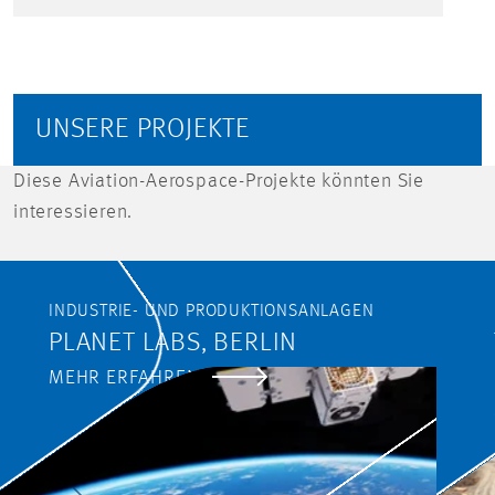
UNSERE PROJEKTE
Diese Aviation-Aerospace-Projekte könnten Sie
interessieren.
INDUSTRIE- UND PRODUKTIONSANLAGEN
PLANET LABS, BERLIN
MEHR ERFAHREN