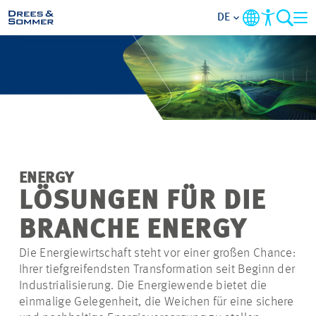
DE
MARKETS
SERVICES
UNTERNEHMEN
ENERGY
IM FOKUS
LÖSUNGEN FÜR DIE
BRANCHE ENERGY
KARRIERE
Die Energiewirtschaft steht vor einer großen Chance:
Ihrer tiefgreifendsten Transformation seit Beginn der
PROJEKTE
Industrialisierung. Die Energiewende bietet die
einmalige Gelegenheit, die Weichen für eine sichere
KONTAKT