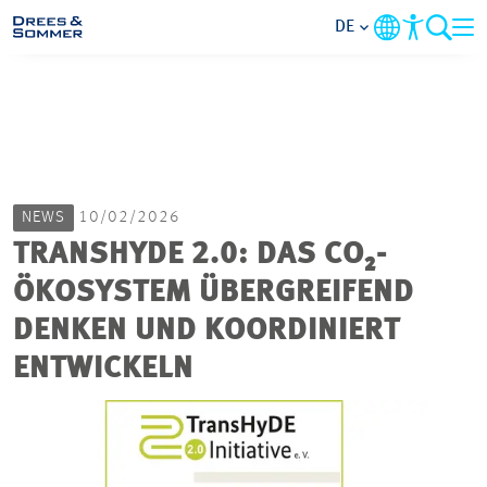
DE
MARKETS
SERVICES
NEWS
10/02/2026
UNTERNEHMEN
TRANSHYDE 2.0: DAS CO₂-
ÖKOSYSTEM ÜBERGREIFEND
IM FOKUS
DENKEN UND KOORDINIERT
KARRIERE
ENTWICKELN
PROJEKTE
KONTAKT