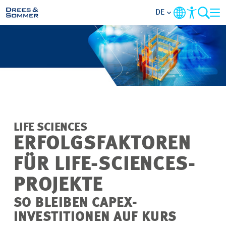
DE
MARKETS
SERVICES
UNTERNEHMEN
LIFE SCIENCES
IM FOKUS
ERFOLGSFAKTOREN
FÜR LIFE-SCIENCES-
KARRIERE
PROJEKTE
PROJEKTE
SO BLEIBEN CAPEX-
INVESTITIONEN AUF KURS
KONTAKT