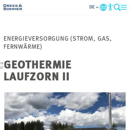
DE
MARKETS
ENERGIEVERSORGUNG (STROM, GAS,
SERVICES
FERNWÄRME)
UNTERNEHMEN
GEOTHERMIE
me
ld
LAUFZORN II
IM FOKUS
KARRIERE
PROJEKTE
KONTAKT