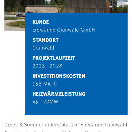
KUNDE
Erdwärme Grünwald GmbH
STANDORT
Grünwald
PROJEKTLAUFZEIT
2023 - 2028
INVESTITIONSKOSTEN
153 Mio €
HEIZWÄRMELEISTUNG
45 - 70MW
Drees & Sommer unterstützt die Erdwärme Grünwald