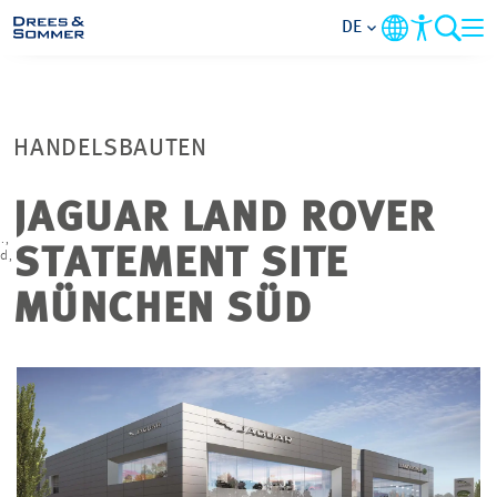
DE
MARKETS
HANDELSBAUTEN
SERVICES
JAGUAR LAND ROVER
e
UNTERNEHMEN
.,
STATEMENT SITE
d,
IM FOKUS
MÜNCHEN SÜD
KARRIERE
PROJEKTE
KONTAKT