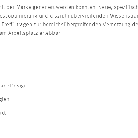
n mit der Marke generiert werden konnten. Neue, spezifis
zessoptimierung und disziplinübergreifenden Wissenstra
r Treff“ tragen zur bereichsübergreifenden Vernetzung d
am Arbeitsplatz erlebbar.
place Design
ogien
ukt