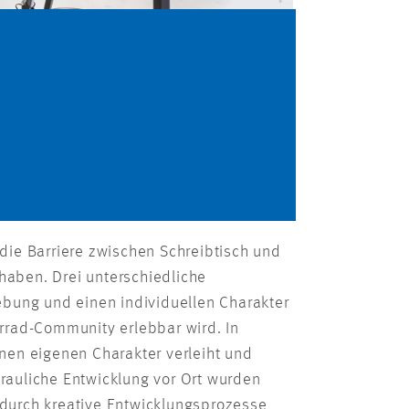
die Barriere zwischen Schreibtisch und
haben. Drei unterschiedliche
ebung und einen individuellen Charakter
orrad-Community erlebbar wird. In
inen eigenen Charakter verleiht und
rauliche Entwicklung vor Ort wurden
odurch kreative Entwicklungsprozesse