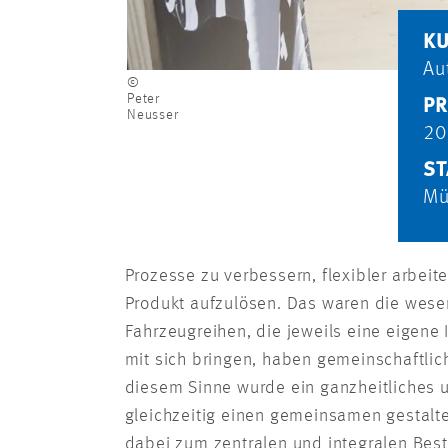
K
Au
©
Peter
PR
Neusser
20
ST
Mü
Prozesse zu verbessern, flexibler arbei
Produkt aufzulösen. Das waren die wesen
Fahrzeugreihen, die jeweils eine eigene
mit sich bringen, haben gemeinschaftlic
diesem Sinne wurde ein ganzheitliches u
gleichzeitig einen gemeinsamen gestalte
dabei zum zentralen und integralen Best