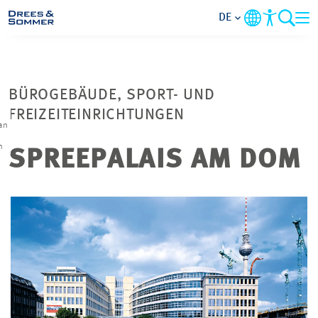
DE
MARKETS
BÜROGEBÄUDE, SPORT- UND
SERVICES
FREIZEITEINRICHTUNGEN
ian
,
n
UNTERNEHMEN
SPREEPALAIS AM DOM
IM FOKUS
KARRIERE
PROJEKTE
KONTAKT