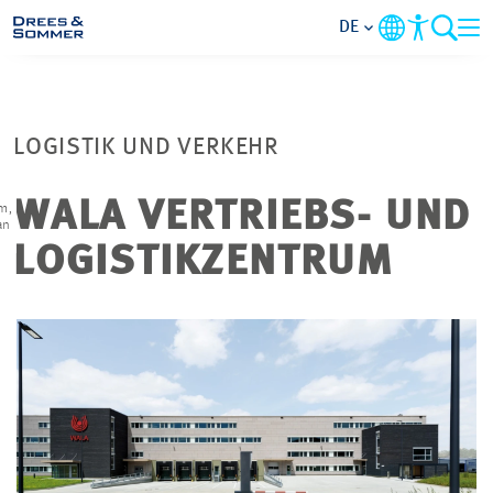
DE
MARKETS
LOGISTIK UND VERKEHR
SERVICES
WALA VERTRIEBS- UND
m,
an
UNTERNEHMEN
LOGISTIKZENTRUM
IM FOKUS
KARRIERE
PROJEKTE
KONTAKT