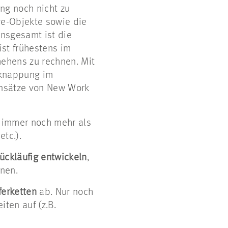
g noch nicht zu
re-Objekte sowie die
insgesamt ist die
ist frühestens im
hehens zu rechnen. Mit
rknappung im
 Ansätze von New Work
er immer noch mehr als
tc.).
rückläufig entwickeln
,
hnen.
ferketten
ab. Nur noch
ten auf (z.B.