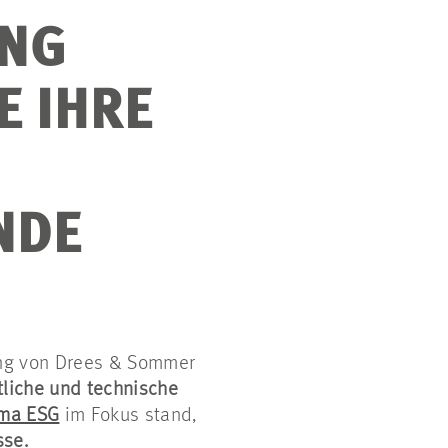
ING
E IHRE
NDE
ung von Drees & Sommer
liche und technische
ema ESG
im Fokus stand,
sse.