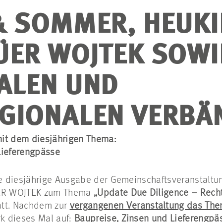
& SOMMER, HEUK
ÜER WOJTEK SOWI
ALEN UND
GIONALEN VERBÄ
it dem diesjährigen Thema:
Lieferengpässe
e diesjährige Ausgabe der Gemeinschaftsveranstalt
ER WOJTEK zum Thema
„Update Due Diligence – Recht
att. Nachdem zur
vergangenen Veranstaltung das Th
k dieses Mal auf:
Baupreise, Zinsen und Lieferengpä