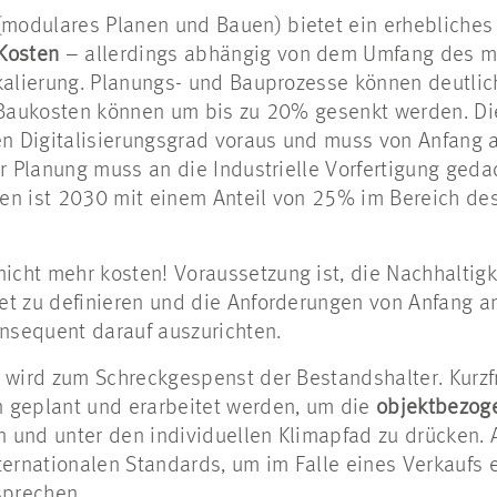
(modulares Planen und Bauen) bietet ein erhebliche
 Kosten
– allerdings abhängig von dem Umfang des m
kalierung. Planungs- und Bauprozesse können deutlic
 Baukosten können um bis zu 20% gesenkt werden. Di
en Digitalisierungsgrad voraus und muss von Anfang a
r Planung muss an die Industrielle Vorfertigung geda
en ist 2030 mit einem Anteil von 25% im Bereich de
icht mehr kosten! Voraussetzung ist, die Nachhaltigk
t zu definieren und die Anforderungen von Anfang an
onsequent darauf auszurichten.
 wird zum Schreckgespenst der Bestandshalter. Kurzf
 geplant und erarbeitet werden, um die
objektbezog
n und unter den individuellen Klimapfad zu drücken. 
ternationalen Standards, um im Falle eines Verkaufs 
sprechen.