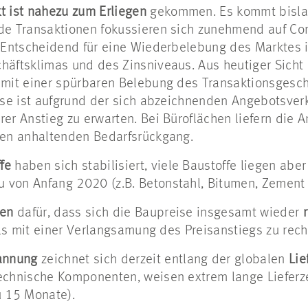
t ist nahezu zum Erliegen
gekommen. Es kommt bislan
de Transaktionen fokussieren sich zunehmend auf Co
. Entscheidend für eine Wiederbelebung des Marktes 
häftsklimas und des Zinsniveaus. Aus heutiger Sicht 
 mit einer spürbaren Belebung des Transaktionsgesc
eise ist aufgrund der sich abzeichnenden Angebotsve
rer Anstieg zu erwarten. Bei Büroflächen liefern die
nen anhaltenden Bedarfsrückgang.
fe
haben sich stabilisiert, viele Baustoffe liegen ab
von Anfang 2020 (z.B. Betonstahl, Bitumen, Zement e
hen
dafür, dass sich die Baupreise insgesamt wieder
alls mit einer Verlangsamung des Preisanstiegs zu rec
annung
zeichnet sich derzeit entlang der globalen
Lie
echnische Komponenten, weisen extrem lange Lieferzei
 15 Monate).