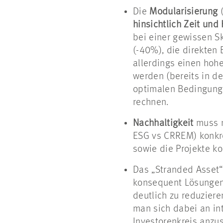
Die
Modularisierung
hinsichtlich Zeit und
bei einer gewissen S
(-40%), die direkten
allerdings einen hoh
werden (bereits in de
optimalen Bedingung
rechnen.
Nachhaltigkeit
muss n
ESG vs CRREM) konkre
sowie die Projekte k
Das „Stranded Asset“
konsequent Lösungen
deutlich zu reduziere
man sich dabei an in
Investorenkreis anzu