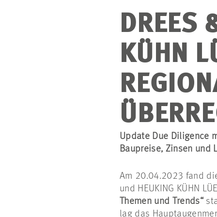
DREES 
KÜHN L
REGION
ÜBERRE
Update Due Diligence m
Baupreise, Zinsen und 
Am 20.04.2023 fand di
und HEUKING KÜHN LÜ
Themen und Trends“
st
lag das Hauptaugenmer