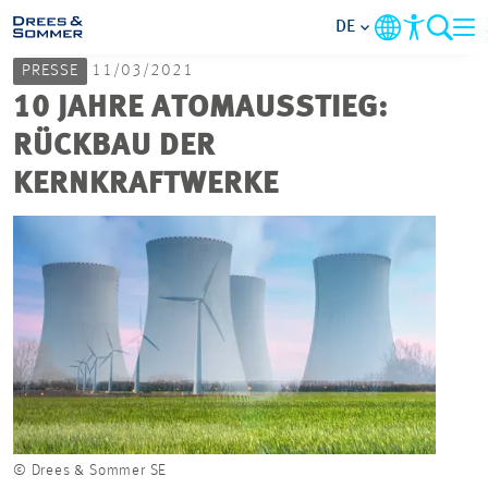
DE
PRESSE
11/03/2021
MARKETS
10 JAHRE ATOMAUSSTIEG:
RÜCKBAU DER
SERVICES
KERNKRAFTWERKE
UNTERNEHMEN
IM FOKUS
KARRIERE
PROJEKTE
© Drees & Sommer SE
KONTAKT