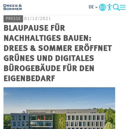
DE
PRESSE
01/12/2021
MARKETS
BLAUPAUSE FÜR
NACHHALTIGES BAUEN:
SERVICES
DREES & SOMMER ERÖFFNET
GRÜNES UND DIGITALES
UNTERNEHMEN
BÜROGEBÄUDE FÜR DEN
IM FOKUS
EIGENBEDARF
KARRIERE
PROJEKTE
KONTAKT