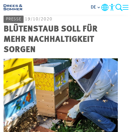
DE
PRESSE
19/10/2020
MARKETS
BLÜTENSTAUB SOLL FÜR
MEHR NACHHALTIGKEIT
SERVICES
SORGEN
UNTERNEHMEN
IM FOKUS
KARRIERE
PROJEKTE
KONTAKT