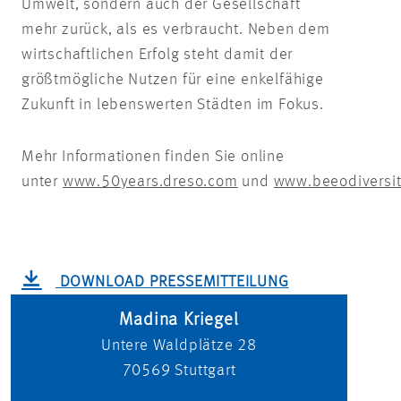
Umwelt, sondern auch der Gesellschaft
mehr zurück, als es verbraucht. Neben dem
wirtschaftlichen Erfolg steht damit der
größtmögliche Nutzen für eine enkelfähige
Zukunft in lebenswerten Städten im Fokus.
Mehr Informationen finden Sie online
unter
www.50years.dreso.com
und
www.beeodiversi
DOWNLOAD PRESSEMITTEILUNG
Madina Kriegel
Untere Waldplätze 28
70569
Stuttgart