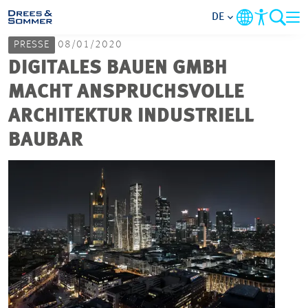
DE
PRESSE
08/01/2020
MARKETS
DIGITALES BAUEN GMBH
MACHT ANSPRUCHSVOLLE
SERVICES
ARCHITEKTUR INDUSTRIELL
BAUBAR
UNTERNEHMEN
IM FOKUS
KARRIERE
PROJEKTE
KONTAKT