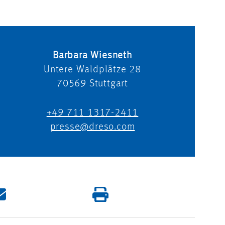
Barbara Wiesneth
Untere Waldplätze 28
70569
Stuttgart
+49 711 1317-2411
presse@dreso.com