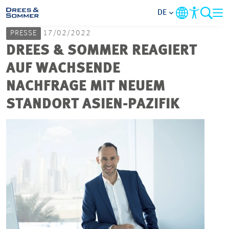
DE
PRESSE
17/02/2022
MARKETS
DREES & SOMMER REAGIERT
AUF WACHSENDE
SERVICES
NACHFRAGE MIT NEUEM
STANDORT ASIEN-PAZIFIK
UNTERNEHMEN
IM FOKUS
KARRIERE
PROJEKTE
KONTAKT