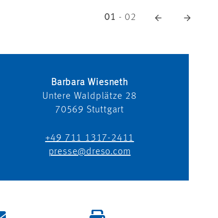
01
-
02
Barbara Wiesneth
Untere Waldplätze 28
70569
Stuttgart
+49 711 1317-2411
presse@dreso.com