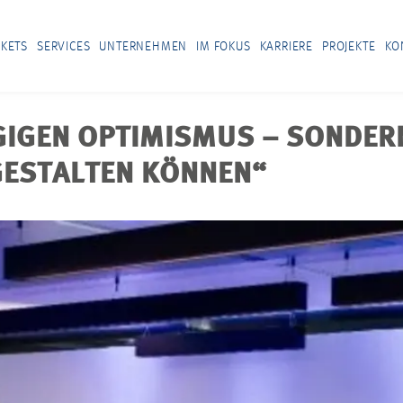
KETS
SERVICES
UNTERNEHMEN
IM FOKUS
KARRIERE
PROJEKTE
KO
GIGEN OPTIMISMUS – SONDER
GESTALTEN KÖNNEN“