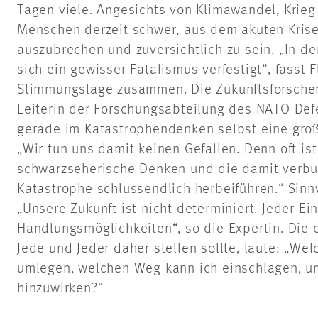
Tagen viele. Angesichts von Klimawandel, Krieg u
Menschen derzeit schwer, aus dem akuten Kr
auszubrechen und zuversichtlich zu sein. „In de
sich ein gewisser Fatalismus verfestigt“, fasst 
Stimmungslage zusammen. Die Zukunftsforscheri
Leiterin der Forschungsabteilung des NATO Def
gerade im Katastrophendenken selbst eine groß
„Wir tun uns damit keinen Gefallen. Denn oft is
schwarzseherische Denken und die damit verb
Katastrophe schlussendlich herbeiführen.“ Sinnv
„Unsere Zukunft ist nicht determiniert. Jeder Ei
Handlungsmöglichkeiten“, so die Expertin. Die 
Jede und Jeder daher stellen sollte, laute: „We
umlegen, welchen Weg kann ich einschlagen, um
hinzuwirken?“