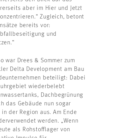
erseits aber im Hier und Jetzt
onzentrieren.“ Zugleich, betont
sätze bereits vor:
Abfallbeseitigung und
tzen.“
 So war Drees & Sommer zum
kler Delta Development am Bau
odeunternehmen beteiligt: Dabei
Ruhrgebiet wiederbelebt
genwassertanks, Dachbegrünung
ich das Gebäude nun sogar
 in der Region aus. Am Ende
ederverwendet werden. „Wenn
eute als Rohstofflager von