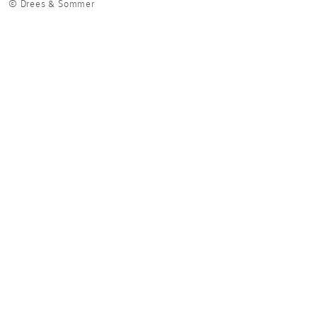
© Drees & Sommer
© Dr