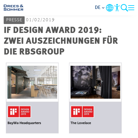
DE
PRESSE
01/02/2019
MARKETS
IF DESIGN AWARD 2019:
ZWEI AUSZEICHNUNGEN FÜR
SERVICES
DIE RBSGROUP
UNTERNEHMEN
IM FOKUS
KARRIERE
PROJEKTE
KONTAKT