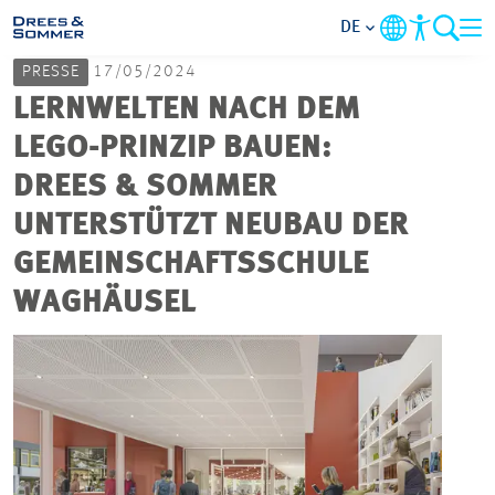
DE
PRESSE
17/05/2024
MARKETS
LERNWELTEN NACH DEM
LEGO-PRINZIP BAUEN:
SERVICES
DREES & SOMMER
UNTERSTÜTZT NEUBAU DER
UNTERNEHMEN
GEMEINSCHAFTSSCHULE
IM FOKUS
WAGHÄUSEL
KARRIERE
PROJEKTE
KONTAKT