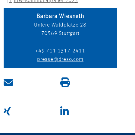
[1]
KfW-Kommunalpanel 2023
Barbara Wiesneth
Untere Waldplätze 28
70569
Stuttgart
+49 711 1317-2411
presse@dreso.com