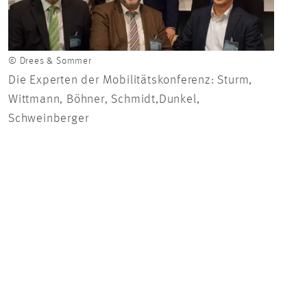
© Drees & Sommer
© Dr
Die Experten der Mobilitätskonferenz: Sturm,
Sieg
Wittmann, Böhner, Schmidt,Dunkel,
Schweinberger