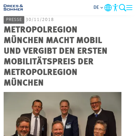
DE
PRESSE
30/11/2018
MARKETS
METROPOLREGION
MÜNCHEN MACHT MOBIL
SERVICES
UND VERGIBT DEN ERSTEN
MOBILITÄTSPREIS DER
UNTERNEHMEN
METROPOLREGION
IM FOKUS
MÜNCHEN
KARRIERE
PROJEKTE
KONTAKT