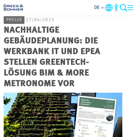
DE
PRESSE
27/04/2023
MARKETS
NACHHALTIGE
GEBÄUDEPLANUNG: DIE
SERVICES
WERKBANK IT UND EPEA
STELLEN GREENTECH-
UNTERNEHMEN
LÖSUNG BIM & MORE
IM FOKUS
METRONOME VOR
KARRIERE
PROJEKTE
KONTAKT