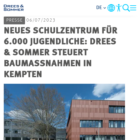
DE
PRESSE
06/07/2023
MARKETS
NEUES SCHULZENTRUM FÜR
6.000 JUGENDLICHE: DREES
SERVICES
& SOMMER STEUERT
BAUMASSNAHMEN IN K
UNTERNEHMEN
EMPTEN
IM FOKUS
KARRIERE
PROJEKTE
KONTAKT