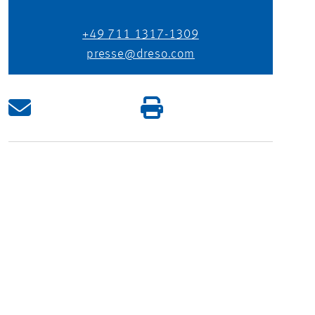
+49 711 1317-1309
presse@dreso.com
UNITING OPPOSITES
TO CREATE A WORLD WE WANT TO LIVE IN