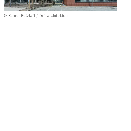
© Rainer Retzlaff / f64 architekten
© Rain