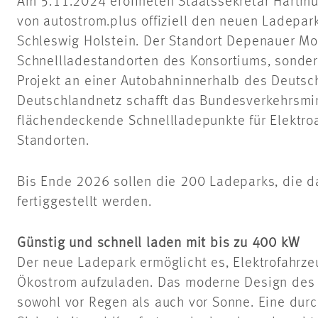
Am 5.11.2024 eröffneten Staatssekretär Hartmu
von
autostrom.plus
offiziell den neuen
Ladepar
Schleswig Holstein
. Der Standort
Depenauer
Moo
Schnellladestandorten des Konsortiums, sondern
Projekt an einer Autobahn
innerhalb des Deutsc
Deutschlandnetz schafft das Bundesverkehrsmi
flächendeckende Schnellladepunkte für Elektro
Standorten.
Bis Ende 2026 sollen die 200 Ladeparks, die d
fertiggestellt werden.
Günstig und schnell laden mit bis zu 400 kW
Der neue
Ladepark
ermöglicht es, Elektrofahrzeu
Ökostrom aufzuladen. Das moderne Design des 
sowohl vor Regen als auch vor Sonne. Eine dur