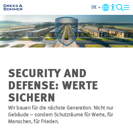
DE
MARKETS
SERVICES
UNTERNEHMEN
SECURITY AND
IM FOKUS
DEFENSE: WERTE
SICHERN
KARRIERE
Wir bauen für die nächste Generation. Nicht nur
PROJEKTE
Gebäude – sondern Schutzräume für Werte, für
Menschen, für Frieden.
KONTAKT