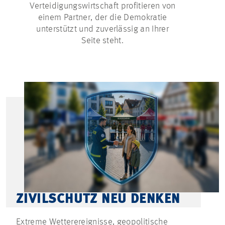
Verteidigungswirtschaft profitieren von
Sicherhe
einem Partner, der die Demokratie
bera
unterstützt und zuverlässig an Ihrer
Geheims
Seite steht.
sorgen 
ZIVILSCHUTZ NEU DENKEN
Extreme Wetterereignisse, geopolitische