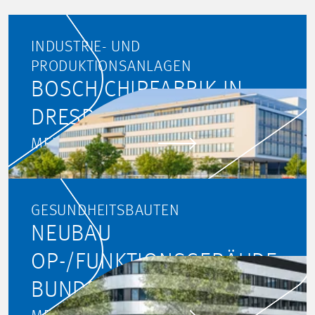
INDUSTRIE- UND
PRODUKTIONSANLAGEN
BOSCH CHIPFABRIK IN
DRESDEN
MEHR ERFAHREN
GESUNDHEITSBAUTEN
NEUBAU
OP-/FUNKTIONSGEBÄUDE
BUNDESWEHR-