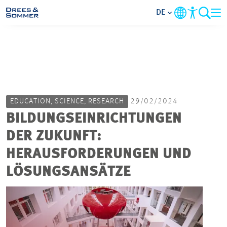
DE
MARKETS
SERVICES
EDUCATION, SCIENCE, RESEARCH
29/02/2024
UNTERNEHMEN
BILDUNGSEINRICHTUNGEN
DER ZUKUNFT:
IM FOKUS
HERAUSFORDERUNGEN UND
KARRIERE
LÖSUNGSANSÄTZE
PROJEKTE
KONTAKT