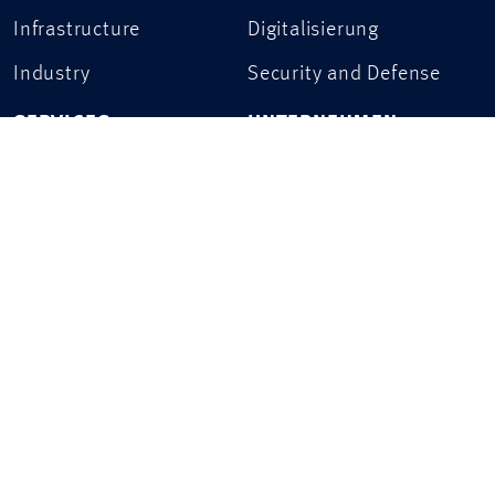
Infrastructure
Digitalisierung
Industry
Security and Defense
SERVICES
UNTERNEHMEN
Consulting
Standorte
Implementation
Presse
Kontakt
PROJEKTE
KARRIERE
DATENSCHUTZ
IMPRESSUM