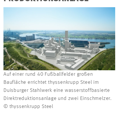
Auf einer rund 40 Fußballfelder großen
Seit
Baufläche errichtet thyssenkrupp Steel im
Tief
Duisburger Stahlwerk eine wasserstoffbasierte
ents
Direktreduktionsanlage und zwei Einschmelzer.
Duis
© thyssenkrupp Steel