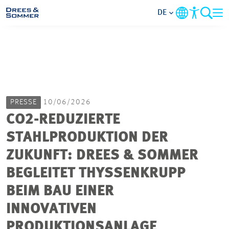
DE
MARKETS
SERVICES
PRESSE
10/06/2026
UNTERNEHMEN
CO2-REDUZIERTE
STAHLPRODUKTION DER
IM FOKUS
ZUKUNFT: DREES & SOMMER
KARRIERE
BEGLEITET THYSSENKRUPP
BEIM BAU EINER
PROJEKTE
INNOVATIVEN
PRODUKTIONSANLAGE
KONTAKT