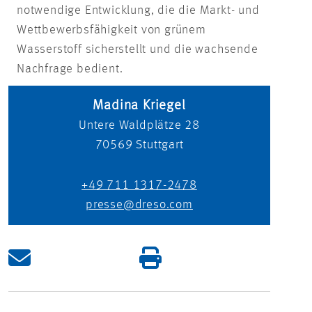
notwendige Entwicklung, die die Markt- und
Wettbewerbsfähigkeit von grünem
Wasserstoff sicherstellt und die wachsende
Nachfrage bedient.
Madina Kriegel
Untere Waldplätze 28
70569
Stuttgart
+49 711 1317-2478
presse@dreso.com