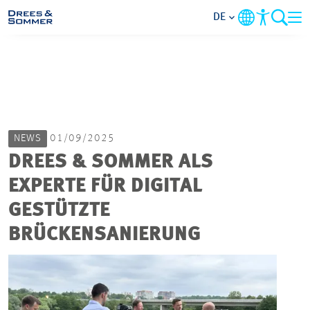
DE
MARKETS
SERVICES
NEWS
01/09/2025
UNTERNEHMEN
DREES & SOMMER ALS
EXPERTE FÜR DIGITAL
IM FOKUS
GESTÜTZTE
KARRIERE
BRÜCKENSANIERUNG
PROJEKTE
KONTAKT