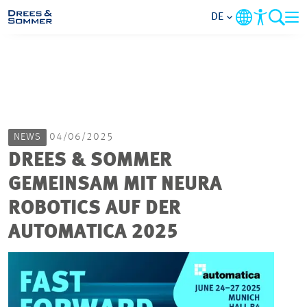
DE
MARKETS
SERVICES
NEWS
04/06/2025
UNTERNEHMEN
DREES & SOMMER
GEMEINSAM MIT NEURA
IM FOKUS
ROBOTICS AUF DER
KARRIERE
AUTOMATICA 2025
PROJEKTE
KONTAKT