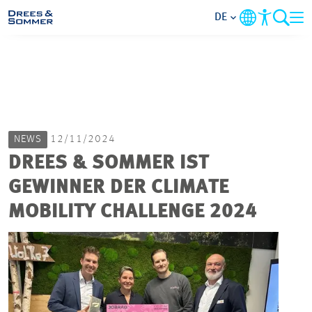
DE
MARKETS
SERVICES
NEWS
12/11/2024
UNTERNEHMEN
DREES & SOMMER IST
GEWINNER DER CLIMATE
IM FOKUS
MOBILITY CHALLENGE 2024
KARRIERE
PROJEKTE
KONTAKT