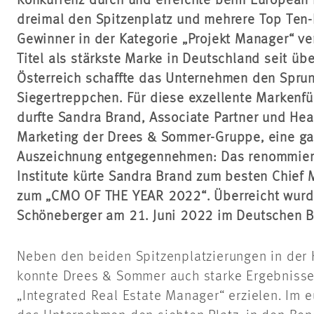
Konkurrenz durch und erreichte beim European 
dreimal den Spitzenplatz und mehrere Top Ten-P
Gewinner in der Kategorie „Projekt Manager“ v
Titel als stärkste Marke in Deutschland seit übe
Österreich schaffte das Unternehmen den Spru
Siegertreppchen. Für diese exzellente Marken
durfte Sandra Brand, Associate Partner und He
Marketing der Drees & Sommer-Gruppe, eine ga
Auszeichnung entgegennehmen: Das renommiert
Institute kürte Sandra Brand zum besten Chief M
zum „CMO OF THE YEAR 2022“. Überreicht wurde
Schöneberger am 21. Juni 2022 im Deutschen Bu
Neben den beiden Spitzenplatzierungen in der 
konnte Drees & Sommer auch starke Ergebnisse
„Integrated Real Estate Manager“ erzielen. Im 