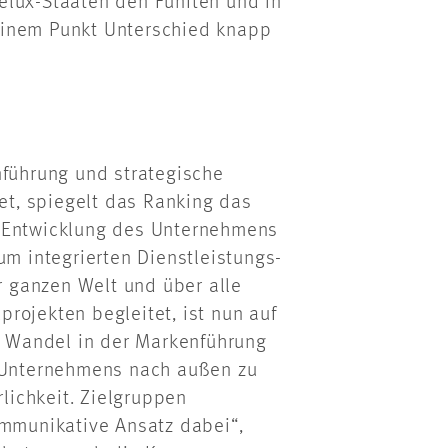
elux-Staaten den Fünften und in
einem Punkt Unterschied knapp
nführung und strategische
t, spiegelt das Ranking das
e Entwicklung des Unternehmens
um integrierten Dienstleistungs-
 ganzen Welt und über alle
rojekten begleitet, ist nun auf
 Wandel in der Markenführung
s Unternehmens nach außen zu
rlichkeit. Zielgruppen
ommunikative Ansatz dabei“,