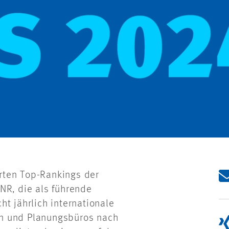
rten Top-Rankings der
NR, die als führende
cht jährlich internationale
en und Planungsbüros nach