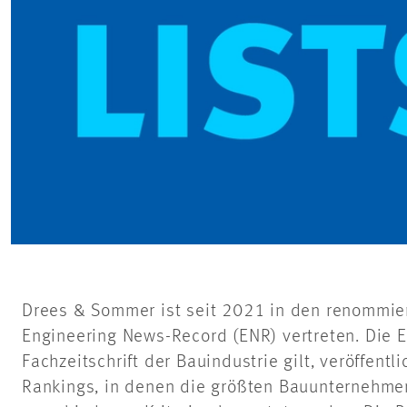
Drees & Sommer ist seit 2021 in den renommie
Engineering News-Record (ENR) vertreten. Die E
Fachzeitschrift der Bauindustrie gilt, veröffentli
Rankings, in denen die größten Bauunternehm