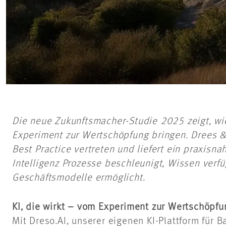
Die neue Zukunftsmacher-Studie 2025 zeigt, w
Experiment zur Wertschöpfung bringen. Drees &
Best Practice vertreten und liefert ein praxisna
Intelligenz Prozesse beschleunigt, Wissen ver
Geschäftsmodelle ermöglicht.
KI, die wirkt – vom Experiment zur Wertschöpfu
Mit Dreso.AI, unserer eigenen KI-Plattform für 