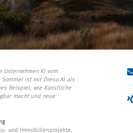
ie Unternehmen KI vom
 Sommer ist mit Dreso.AI als
hes Beispiel, wie Künstliche
fügbar macht und neue
ng
Bau- und Immobilienprojekte,