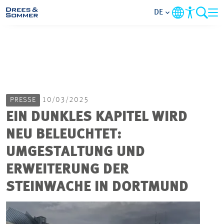
DE
MARKETS
SERVICES
PRESSE
10/03/2025
UNTERNEHMEN
EIN DUNKLES KAPITEL WIRD
NEU BELEUCHTET:
IM FOKUS
UMGESTALTUNG UND
KARRIERE
ERWEITERUNG DER
STEINWACHE IN DORTMUND
PROJEKTE
KONTAKT