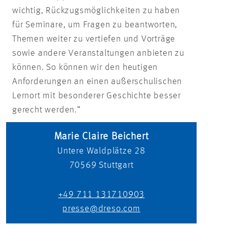
wichtig, Rückzugsmöglichkeiten zu haben
für Seminare, um Fragen zu beantworten,
Themen weiter zu vertiefen und Vorträge
sowie andere Veranstaltungen anbieten zu
können. So können wir den heutigen
Anforderungen an einen außerschulischen
Lernort mit besonderer Geschichte besser
gerecht werden.“
Marie Claire Beichert
Untere Waldplätze 28
70569
Stuttgart
+49 711 131710903
presse@dreso.com