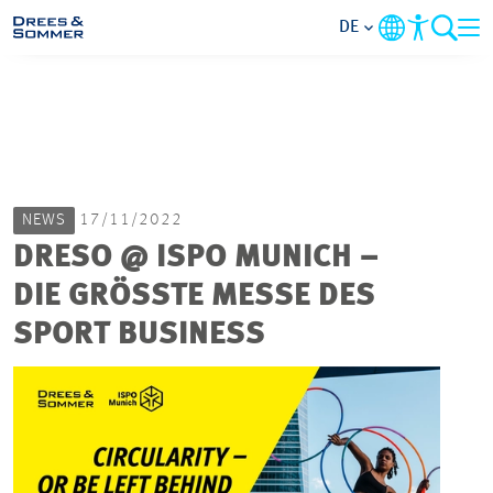
DE
MARKETS
SERVICES
NEWS
17/11/2022
UNTERNEHMEN
DRESO @ ISPO MUNICH –
DIE GRÖSSTE MESSE DES S
IM FOKUS
PORT BUSINESS
KARRIERE
PROJEKTE
KONTAKT