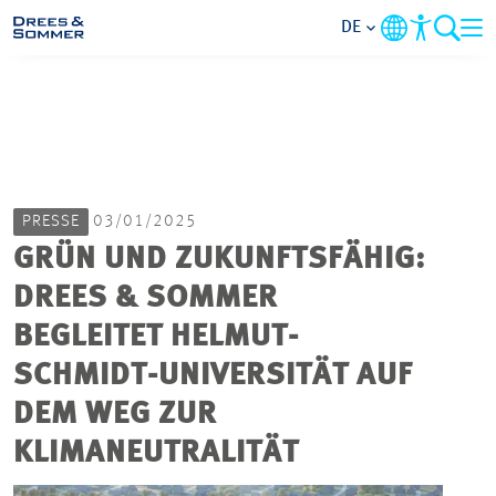
DE
MARKETS
SERVICES
PRESSE
03/01/2025
UNTERNEHMEN
GRÜN UND ZUKUNFTSFÄHIG:
DREES & SOMMER
IM FOKUS
BEGLEITET HELMUT-
KARRIERE
SCHMIDT-UNIVERSITÄT AUF
DEM WEG ZUR
PROJEKTE
KLIMANEUTRALITÄT
KONTAKT