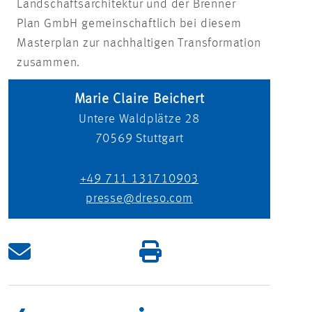
Landschaftsarchitektur und der Brenner
Plan GmbH gemeinschaftlich bei diesem
Masterplan zur nachhaltigen Transformation
zusammen.
Marie Claire Beichert
Untere Waldplätze 28
70569
Stuttgart
+49 711 131710903
presse@dreso.com