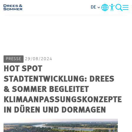
DE
MARKETS
SERVICES
PRESSE
29/08/2024
UNTERNEHMEN
HOT SPOT
STADTENTWICKLUNG: DREES
IM FOKUS
& SOMMER BEGLEITET
KARRIERE
KLIMAANPASSUNGSKONZEPTE
IN DÜREN UND DORMAGEN
PROJEKTE
KONTAKT