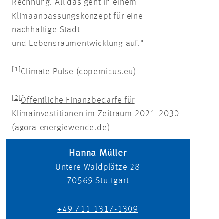
Rechnung. All das geht in einem
Klimaanpassungskonzept für eine
nachhaltige Stadt-
und Lebensraumentwicklung auf."
[1]
Climate Pulse (copernicus.eu)
[2]
Öffentliche Finanzbedarfe für
Klimainvestitionen im Zeitraum 2021-2030
(agora-energiewende.de)
Hanna Müller
Untere Waldplätze 28
70569
Stuttgart
+49 711 1317-1309