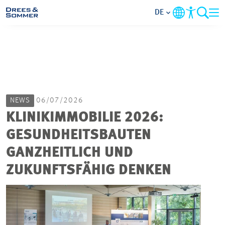
DE
MARKETS
SERVICES
NEWS
06/07/2026
UNTERNEHMEN
KLINIKIMMOBILIE 2026:
GESUNDHEITSBAUTEN
IM FOKUS
GANZHEITLICH UND
KARRIERE
ZUKUNFTSFÄHIG DENKEN
PROJEKTE
KONTAKT