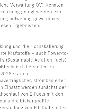
tliche Verwaltung ÖV), konnten
erreichung gelegt werden. Ein
erung notwendig gewordenes
iesen Ergebnissen.
cklung und die Hochskalierung
te Kraftstoffe – auch Power-to-
AFs (Sustainable Aviation Fuels)
oßtechnisch herstellen zu
 2028 starten.
averträglicher, strombasierter
en Einsatz werden zunächst der
thochlauf von E-Fuels mit den
 Leuna die bisher größte
erstellung von PtL-Kraftstoffen