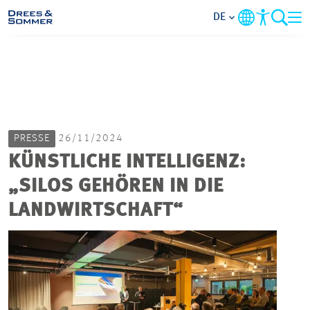
DE
MARKETS
SERVICES
PRESSE
26/11/2024
UNTERNEHMEN
KÜNSTLICHE INTELLIGENZ:
„SILOS GEHÖREN IN DIE
IM FOKUS
LANDWIRTSCHAFT“
KARRIERE
PROJEKTE
KONTAKT