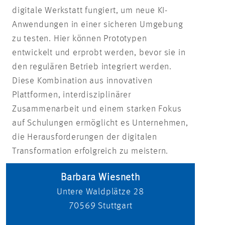
digitale Werkstatt fungiert, um neue KI-
Anwendungen in einer sicheren Umgebung
zu testen. Hier können Prototypen
entwickelt und erprobt werden, bevor sie in
den regulären Betrieb integriert werden.
Diese Kombination aus innovativen
Plattformen, interdisziplinärer
Zusammenarbeit und einem starken Fokus
auf Schulungen ermöglicht es Unternehmen,
die Herausforderungen der digitalen
Transformation erfolgreich zu meistern.
Barbara Wiesneth
Untere Waldplätze 28
70569
Stuttgart