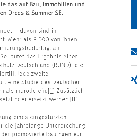
sie das auf Bau, Immobilien und
hmen Drees & Sommer SE.
indet – davon sind in
t. Mehr als 8.000 von ihnen
anierungsbedürftig, an
So lautet das Ergebnis einer
chutz Deutschland (BUND), die
iert
[i]
. Jede zweite
uft eine Studie des Deutschen
em als marode ein.
[ii]
Zusätzlich
etzt oder ersetzt werden.
[iii]
kung eines eingestürzten
r die jahrelange Unterbrechung
t der promovierte Bauingenieur