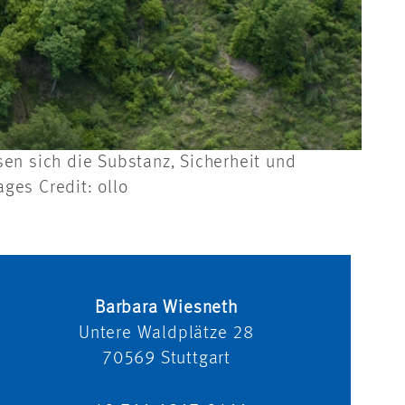
en sich die Substanz, Sicherheit und
ges Credit: ollo
Barbara Wiesneth
Untere Waldplätze 28
70569
Stuttgart