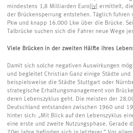
mindestens 1,8 Milliarden Euro
[iv]
ermittelt, di
der Brückensperrung entstehen. Täglich fuhren
Pkw und knapp 16.000 Lkw über die Brücke. Se
Talbrücke suchen sich die Fahrer neue Wege je
Viele Brücken in der zweiten Hälfte ihres Leben
Damit sich solche negativen Auswirkungen mögl
und begleitet Christian Ganz einige Städte un
beispielsweise die Städte Stuttgart oder Nürn
strategische Erhaltungsmanagement von Brück
deren Lebenszyklus geht. Die meisten der 28.
Deutschland entstanden zwischen 1960 und 19
hinter sich: „Mit Blick auf den Lebenszyklus ei
eine erste und zweite Nutzungsphase. Gerade 
70er Jahre befinden sich in letzterer.“ Vor alle