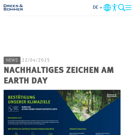
DE
MARKETS
SERVICES
NEWS
22/04/2025
UNTERNEHMEN
NACHHALTIGES ZEICHEN AM
EARTH DAY
IM FOKUS
KARRIERE
PROJEKTE
KONTAKT