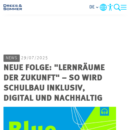
DE
MARKETS
SERVICES
NEWS
29/07/2025
UNTERNEHMEN
NEUE FOLGE: "LERNRÄUME
DER ZUKUNFT" – SO WIRD
IM FOKUS
SCHULBAU INKLUSIV,
KARRIERE
DIGITAL UND NACHHALTIG
PROJEKTE
KONTAKT