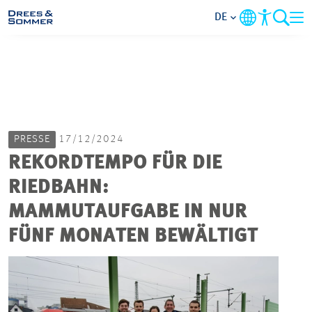
DE
MARKETS
SERVICES
PRESSE
17/12/2024
UNTERNEHMEN
REKORDTEMPO FÜR DIE
RIEDBAHN:
IM FOKUS
MAMMUTAUFGABE IN NUR
KARRIERE
FÜNF MONATEN BEWÄLTIGT
PROJEKTE
7
KONTAKT