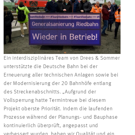
Ein interdisziplinäres Team von Drees & Sommer
Nach
unterstützte die Deutsche Bahn bei der
Bahn
Erneuerung aller technischen Anlagen sowie bei
insg
der Modernisierung der 20 Bahnhöfe entlang
und 
des Streckenabschnitts. „Aufgrund der
Vollsperrung hatte Termintreue bei diesem
Projekt oberste Priorität. Indem die laufenden
Prozesse während der Planungs- und Bauphase
kontinuierlich überprüft, angepasst und
verbessert wurden, haben wir Qualität und ein