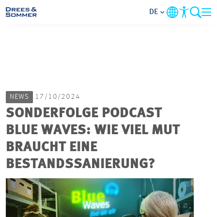
DE
MARKETS
SERVICES
NEWS
17/10/2024
UNTERNEHMEN
SONDERFOLGE PODCAST
BLUE WAVES: WIE VIEL MUT
IM FOKUS
BRAUCHT EINE
KARRIERE
BESTANDSSANIERUNG?
PROJEKTE
KONTAKT